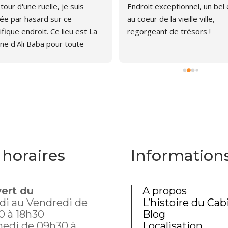
our d'une ruelle, je suis 
Endroit exceptionnel, un bel é
e par hasard sur ce 
au coeur de la vieille ville, 
fique endroit. Ce lieu est La 
regorgeant de trésors !
ne d'Ali Baba pour toute 
ne qui aime les livres. J'ai pu 
er, émerveillée par la quantité 
rages anciens et plus 
s. Le libraire est très 
thique, pas envahissant, 
avons d'ailleurs papoté car il 
 curieux du chat que je portais 
mon sac à dos. Un chouette 
 horaires
Information
nt donc, dommage que 
te aussi loin.
ert du
A propos
di au Vendredi de
L’histoire du Cab
0 à 18h30
Blog
edi de 09h30 à
Localisation