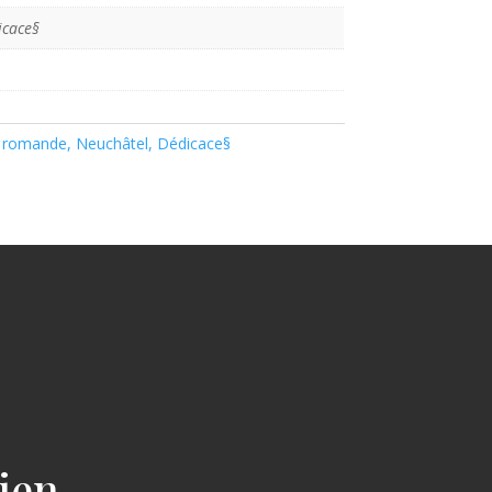
icace§
e romande, Neuchâtel, Dédicace§
cien