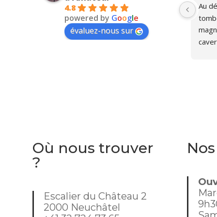
Une boutique avec une âme 😌❤️
Au dét
4.8
powered by
G
o
o
g
l
e
tombé
magni
évaluez-nous sur
caver
person
furet
d'ouv
recent
sympa
nous 
était
dans 
Où nous trouver
Nos
mome
?
j'habi
Ouv
Mar
Escalier du Château 2
9h3
2000 Neuchâtel
Sam