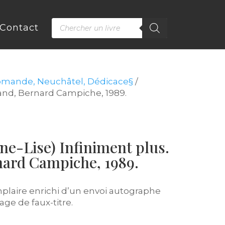
Recherche
Contact
de
produits
romande, Neuchâtel, Dédicace§
/
and, Bernard Campiche, 1989.
-Lise) Infiniment plus.
ard Campiche, 1989.
mplaire enrichi d’un envoi autographe
age de faux-titre.