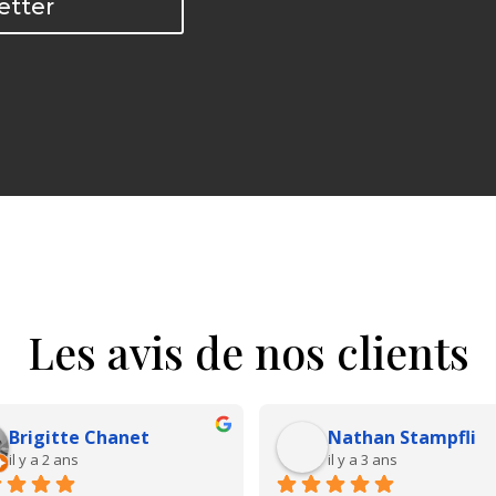
etter
Les avis de nos clients
Brigitte Chanet
Nathan Stampfli
il y a 2 ans
il y a 3 ans