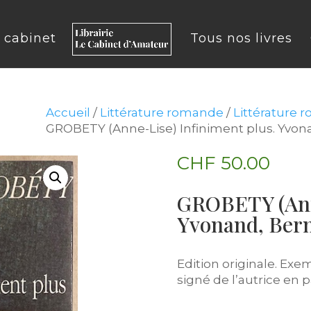
u cabinet
Tous nos livres
Accueil
/
Littérature romande
/
Littérature 
GROBETY (Anne-Lise) Infiniment plus. Yvon
CHF
50.00
GROBETY (Anne
Yvonand, Bern
Edition originale. Exe
signé de l’autrice en p