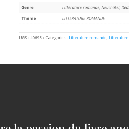
Genre
Littérature romande, Neuchâtel, Déd
Thème
LITTERATURE ROMANDE
UGS :
40693
Catégories :
Littérature romande
,
Littératur
re la passion du livre an