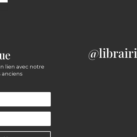
@librair
gue
n lien avec notre
s anciens