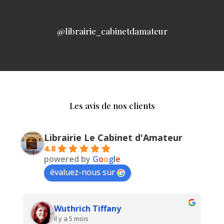
@librairie_cabinetdamateur
Les avis de nos clients
Librairie Le Cabinet d'Amateur
4.8
powered by
G
o
o
g
l
e
évaluez-nous sur
Wuthrich Tiffany
il y a 5 mois