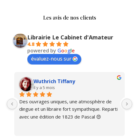
Les avis de nos clients
Librairie Le Cabinet d'Amateur
4.8
powered by
G
o
o
g
l
e
évaluez-nous sur
Wuthrich Tiffany
il y a 5 mois
Des ouvrages uniques, une atmosphère de 
Ma
dingue et un libraire fort sympathique. Reparti 
avec une édition de 1823 de Pascal 😍