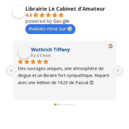
Librairie Le Cabinet d'Amateur
4.8
powered by
G
o
o
g
l
e
évaluez-nous sur
Vlad Savin
il y a 9 mois
Magnifique!
Un
i 