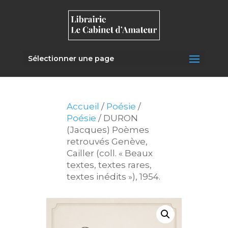
Sélectionner une page
Accueil
/
Poésie
/
Poésie
/ DURON
(Jacques) Poèmes
retrouvés Genève,
Cailler (coll. « Beaux
textes, textes rares,
textes inédits »), 1954.