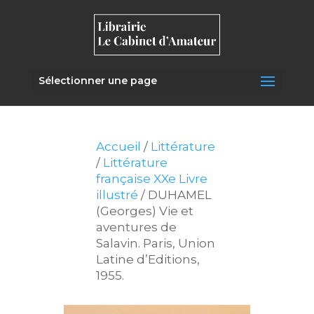
Sélectionner une page
Accueil
/
Littérature
/
Littérature
française XXe Livre
illustré
/ DUHAMEL
(Georges) Vie et
aventures de
Salavin. Paris, Union
Latine d’Editions,
1955.