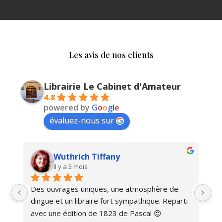
Les avis de nos clients
Librairie Le Cabinet d'Amateur
4.8
powered by
G
o
o
g
l
e
évaluez-nous sur
Wuthrich Tiffany
il y a 5 mois
Des ouvrages uniques, une atmosphère de 
Ma
dingue et un libraire fort sympathique. Reparti 
avec une édition de 1823 de Pascal 😍