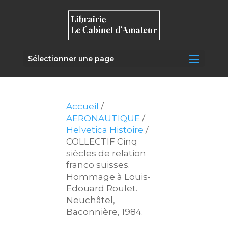
Sélectionner une page
Accueil
/
AERONAUTIQUE
/
Helvetica Histoire
/
COLLECTIF Cinq
siècles de relation
franco suisses.
Hommage à Louis-
Edouard Roulet.
Neuchâtel,
Baconnière, 1984.