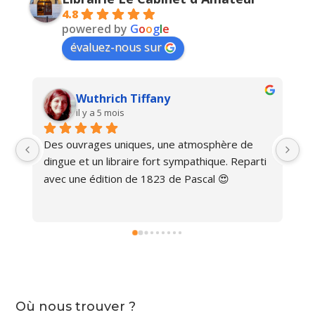
4.8
powered by
G
o
o
g
l
e
évaluez-nous sur
Wuthrich Tiffany
il y a 5 mois
Des ouvrages uniques, une atmosphère de 
Ma
dingue et un libraire fort sympathique. Reparti 
avec une édition de 1823 de Pascal 😍
Où nous trouver ?