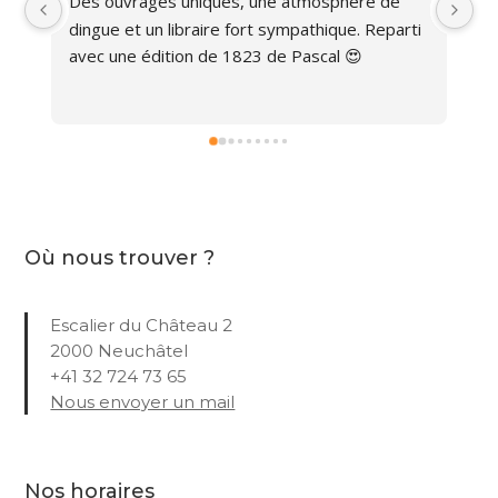
Des ouvrages uniques, une atmosphère de 
Ma
dingue et un libraire fort sympathique. Reparti 
avec une édition de 1823 de Pascal 😍
Où nous trouver ?
Escalier du Château 2
2000 Neuchâtel
+41 32 724 73 65
Nous envoyer un mail
Nos horaires