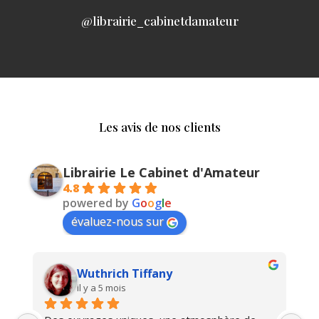
@librairie_cabinetdamateur
Les avis de nos clients
Librairie Le Cabinet d'Amateur
4.8
powered by
G
o
o
g
l
e
évaluez-nous sur
Wuthrich Tiffany
il y a 5 mois