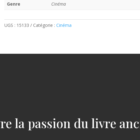
Genre
Cinéma
UGS :
15133
Catégorie :
Cinéma
re la passion du livre an