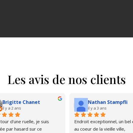
Les avis de nos clients
Brigitte Chanet
Nathan Stampfli
il y a 2 ans
il y a 3 ans
our d'une ruelle, je suis 
Endroit exceptionnel, un bel é
e par hasard sur ce 
au coeur de la vieille ville, 