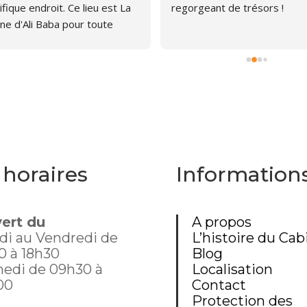
fique endroit. Ce lieu est La 
regorgeant de trésors !
ne d'Ali Baba pour toute 
ne qui aime les livres. J'ai pu 
er, émerveillée par la quantité 
rages anciens et plus 
s. Le libraire est très 
thique, pas envahissant, 
avons d'ailleurs papoté car il 
 curieux du chat que je portais 
mon sac à dos. Un chouette 
 horaires
Information
nt donc, dommage que 
te aussi loin.
ert du
A propos
di au Vendredi de
L’histoire du Cab
0 à 18h30
Blog
edi de 09h30 à
Localisation
00
Contact
Protection des