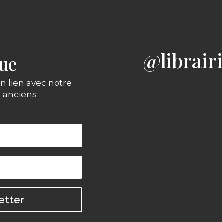
@librair
gue
n lien avec notre
s anciens
etter