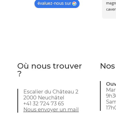
magni
évaluez-nous sur
caver
person
furet
d'ouv
recent
sympa
nous 
était
dans 
Où nous trouver
Nos
mome
?
j'habi
Ouv
Mar
Escalier du Château 2
9h3
2000 Neuchâtel
Sam
+41 32 724 73 65
17h
Nous envoyer un mail