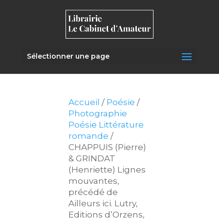
Sélectionner une page
Accueil
/
Poésie
/
Photographie
Poésie Littérature
romande
/
CHAPPUIS (Pierre)
& GRINDAT
(Henriette) Lignes
mouvantes,
précédé de
Ailleurs ici. Lutry,
Editions d’Orzens,