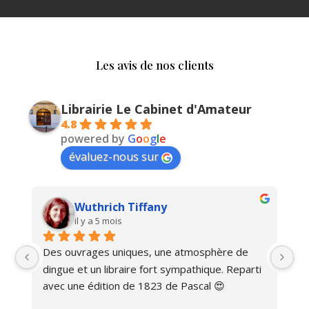
Les avis de nos clients
Librairie Le Cabinet d'Amateur
4.8
powered by
G
o
o
g
l
e
évaluez-nous sur
Wuthrich Tiffany
il y a 5 mois
Des ouvrages uniques, une atmosphère de 
Ma
dingue et un libraire fort sympathique. Reparti 
avec une édition de 1823 de Pascal 😍