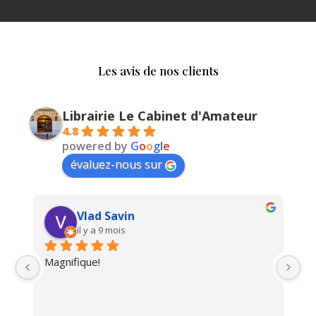
Les avis de nos clients
Librairie Le Cabinet d'Amateur
4.8
powered by
G
o
o
g
l
e
évaluez-nous sur
Vlad Savin
il y a 9 mois
Magnifique!
Un
i 