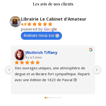
Les avis de nos clients
Librairie Le Cabinet d'Amateur
4.8
powered by
G
o
o
g
l
e
évaluez-nous sur
Wuthrich Tiffany
il y a 5 mois
Des ouvrages uniques, une atmosphère de 
Ma
dingue et un libraire fort sympathique. Reparti 
avec une édition de 1823 de Pascal 😍