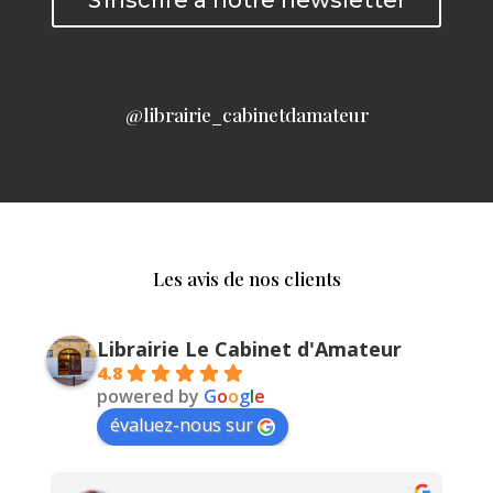
S'inscrire à notre newsletter
@librairie_cabinetdamateur
Les avis de nos clients
Librairie Le Cabinet d'Amateur
4.8
powered by
G
o
o
g
l
e
évaluez-nous sur