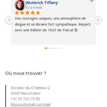
Wuthrich Tiffany
il y a 5 mois
Des ouvrages uniques, une atmosphère de 
Ma
dingue et un libraire fort sympathique. Reparti 
avec une édition de 1823 de Pascal 😍
Où nous trouver ?
Escalier du Château 2
2000 Neuchâtel
+41 32 724 73 65
Nous envoyer un mail