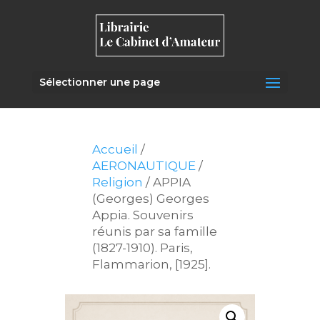
Sélectionner une page
Accueil
/
AERONAUTIQUE
/
Religion
/ APPIA
(Georges) Georges
Appia. Souvenirs
réunis par sa famille
(1827-1910). Paris,
Flammarion, [1925].