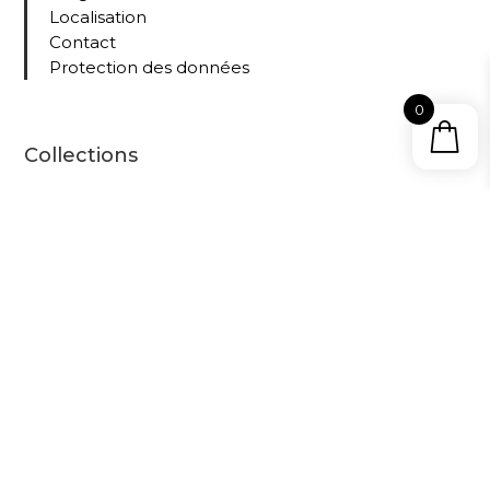
Localisation
Contact
Protection des données
0
Collections
Tous nos livres
Le
Cabinet
D’Amat
eur –
propuls
é sur le