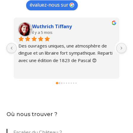
évaluez-nous sur
Wuthrich Tiffany
il y a 5 mois
Des ouvrages uniques, une atmosphère de 
Ma
dingue et un libraire fort sympathique. Reparti 
avec une édition de 1823 de Pascal 😍
Où nous trouver ?
Escalier du Château 2