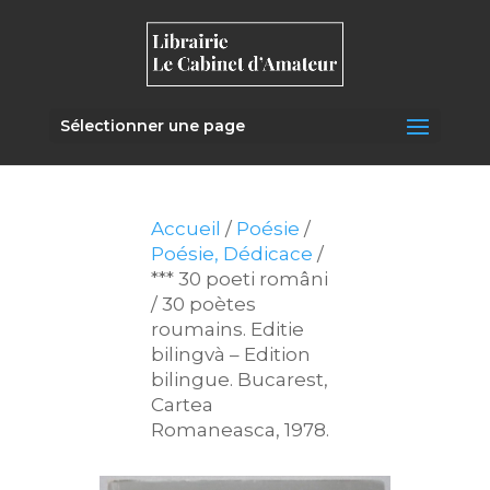
Sélectionner une page
Accueil
/
Poésie
/
Poésie, Dédicace
/
*** 30 poeti români
/ 30 poètes
roumains. Editie
bilingvà – Edition
bilingue. Bucarest,
Cartea
Romaneasca, 1978.