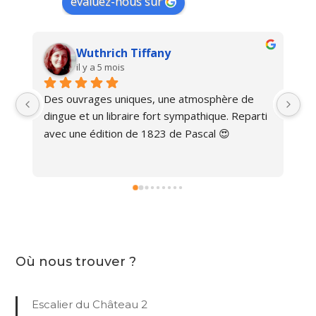
évaluez-nous sur
Wuthrich Tiffany
il y a 5 mois
Des ouvrages uniques, une atmosphère de 
Ma
dingue et un libraire fort sympathique. Reparti 
avec une édition de 1823 de Pascal 😍
Où nous trouver ?
Escalier du Château 2