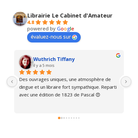
Librairie Le Cabinet d'Amateur
4.8
powered by
G
o
o
g
l
e
évaluez-nous sur
Wuthrich Tiffany
il y a 5 mois
Des ouvrages uniques, une atmosphère de 
Ma
dingue et un libraire fort sympathique. Reparti 
avec une édition de 1823 de Pascal 😍