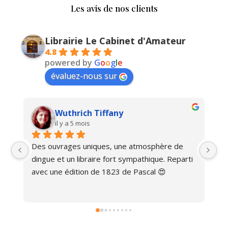
Les avis de nos clients
Librairie Le Cabinet d'Amateur
4.8
powered by
G
o
o
g
l
e
évaluez-nous sur
Wuthrich Tiffany
il y a 5 mois
Des ouvrages uniques, une atmosphère de 
Ma
dingue et un libraire fort sympathique. Reparti 
avec une édition de 1823 de Pascal 😍