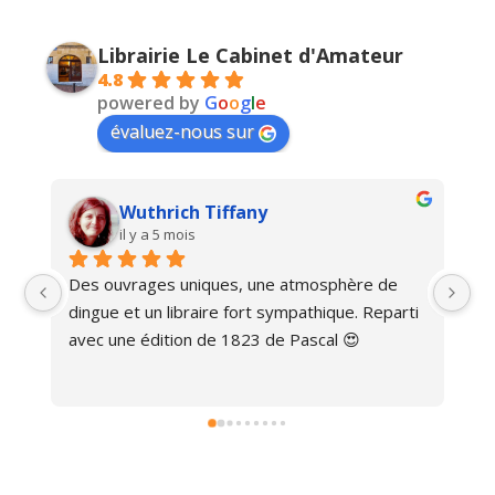
Librairie Le Cabinet d'Amateur
4.8
powered by
G
o
o
g
l
e
évaluez-nous sur
Wuthrich Tiffany
il y a 5 mois
Des ouvrages uniques, une atmosphère de 
Ma
dingue et un libraire fort sympathique. Reparti 
avec une édition de 1823 de Pascal 😍