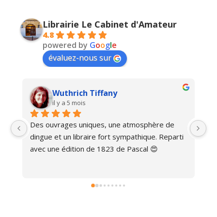
Librairie Le Cabinet d'Amateur
4.8
powered by
G
o
o
g
l
e
évaluez-nous sur
Wuthrich Tiffany
il y a 5 mois
Des ouvrages uniques, une atmosphère de 
Ma
dingue et un libraire fort sympathique. Reparti 
avec une édition de 1823 de Pascal 😍