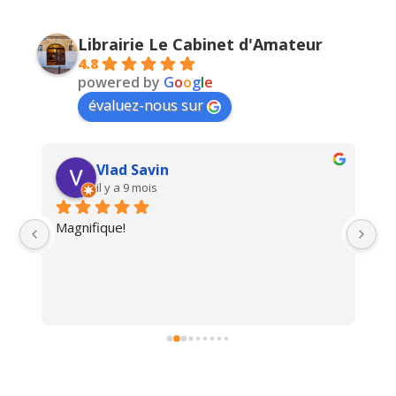
Librairie Le Cabinet d'Amateur
4.8
powered by
G
o
o
g
l
e
évaluez-nous sur
Vlad Savin
il y a 9 mois
Magnifique!
Un
i 