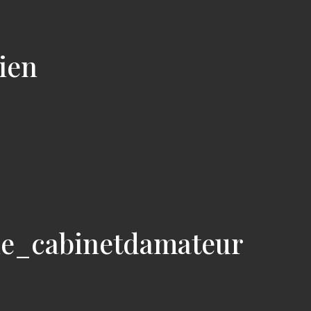
cien
ie_cabinetdamateur