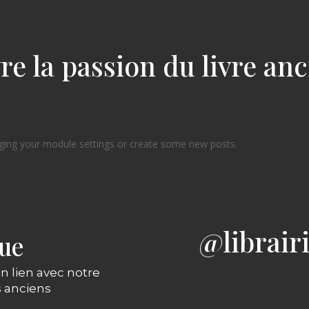
re la passion du livre an
ging your module settings or create some new posts.
@librair
gue
n lien avec notre
s anciens