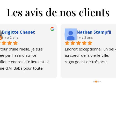
Les avis de nos clients
Brigitte Chanet
Nathan Stampfli
il y a 2 ans
il y a 3 ans
our d'une ruelle, je suis 
Endroit exceptionnel, un bel é
e par hasard sur ce 
au coeur de la vieille ville, 
fique endroit. Ce lieu est La 
regorgeant de trésors !
ne d'Ali Baba pour toute 
ne qui aime les livres. J'ai pu 
er, émerveillée par la quantité 
rages anciens et plus 
s. Le libraire est très 
thique, pas envahissant, 
avons d'ailleurs papoté car il 
 curieux du chat que je portais 