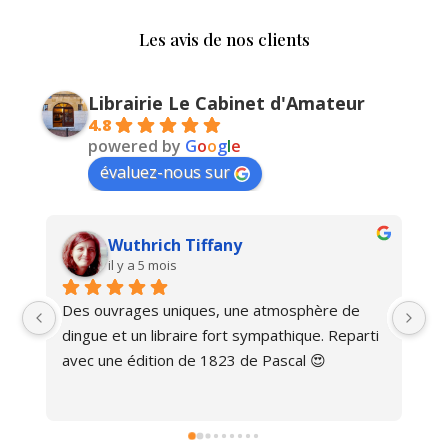
Les avis de nos clients
Librairie Le Cabinet d'Amateur
4.8
powered by
G
o
o
g
l
e
évaluez-nous sur
Wuthrich Tiffany
il y a 5 mois
Des ouvrages uniques, une atmosphère de 
Ma
dingue et un libraire fort sympathique. Reparti 
avec une édition de 1823 de Pascal 😍