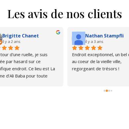
Les avis de nos clients
Brigitte Chanet
Nathan Stampfli
il y a 2 ans
il y a 3 ans
our d'une ruelle, je suis 
Endroit exceptionnel, un bel é
e par hasard sur ce 
au coeur de la vieille ville, 
fique endroit. Ce lieu est La 
regorgeant de trésors !
ne d'Ali Baba pour toute 
ne qui aime les livres. J'ai pu 
er, émerveillée par la quantité 
rages anciens et plus 
s. Le libraire est très 
thique, pas envahissant, 
avons d'ailleurs papoté car il 
 curieux du chat que je portais 