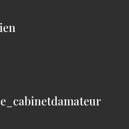
cien
ie_cabinetdamateur