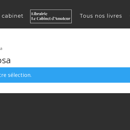
u cabinet
Tous nos livres
sa
osa
re sélection.