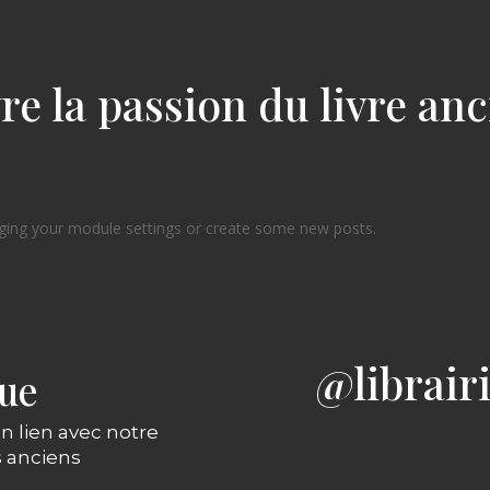
re la passion du livre an
ging your module settings or create some new posts.
@librair
gue
n lien avec notre
s anciens