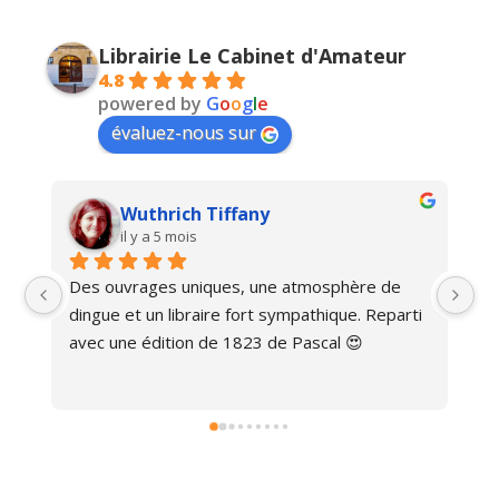
Librairie Le Cabinet d'Amateur
4.8
powered by
G
o
o
g
l
e
évaluez-nous sur
Wuthrich Tiffany
il y a 5 mois
Des ouvrages uniques, une atmosphère de 
Ma
dingue et un libraire fort sympathique. Reparti 
avec une édition de 1823 de Pascal 😍