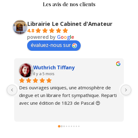
Les avis de nos clients
Librairie Le Cabinet d'Amateur
4.8
powered by
G
o
o
g
l
e
évaluez-nous sur
Wuthrich Tiffany
il y a 5 mois
Des ouvrages uniques, une atmosphère de 
Ma
dingue et un libraire fort sympathique. Reparti 
avec une édition de 1823 de Pascal 😍