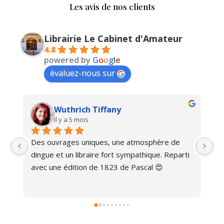
Les avis de nos clients
Librairie Le Cabinet d'Amateur
4.8
powered by
G
o
o
g
l
e
évaluez-nous sur
Wuthrich Tiffany
il y a 5 mois
Des ouvrages uniques, une atmosphère de 
Ma
dingue et un libraire fort sympathique. Reparti 
avec une édition de 1823 de Pascal 😍