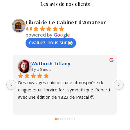
Les avis de nos clients
Librairie Le Cabinet d'Amateur
4.8
powered by
G
o
o
g
l
e
évaluez-nous sur
Wuthrich Tiffany
il y a 5 mois
Des ouvrages uniques, une atmosphère de 
Ma
dingue et un libraire fort sympathique. Reparti 
avec une édition de 1823 de Pascal 😍