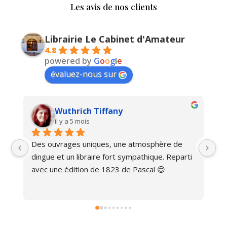
Les avis de nos clients
Librairie Le Cabinet d'Amateur
4.8
powered by
G
o
o
g
l
e
évaluez-nous sur
Wuthrich Tiffany
il y a 5 mois
Des ouvrages uniques, une atmosphère de 
Ma
dingue et un libraire fort sympathique. Reparti 
avec une édition de 1823 de Pascal 😍