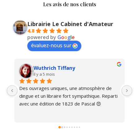
Les avis de nos clients
Librairie Le Cabinet d'Amateur
4.8
powered by
G
o
o
g
l
e
évaluez-nous sur
Wuthrich Tiffany
il y a 5 mois
Des ouvrages uniques, une atmosphère de 
Ma
dingue et un libraire fort sympathique. Reparti 
avec une édition de 1823 de Pascal 😍