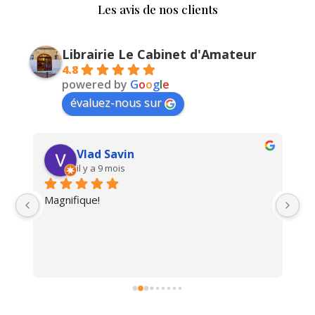
Les avis de nos clients
Librairie Le Cabinet d'Amateur
4.8
powered by
G
o
o
g
l
e
évaluez-nous sur
Vlad Savin
il y a 9 mois
Magnifique!
Un
i 