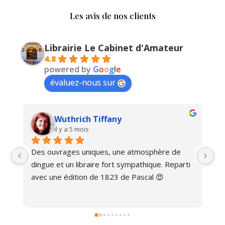
Les avis de nos clients
Librairie Le Cabinet d'Amateur
4.8
powered by
G
o
o
g
l
e
évaluez-nous sur
Wuthrich Tiffany
il y a 5 mois
Des ouvrages uniques, une atmosphère de 
Ma
dingue et un libraire fort sympathique. Reparti 
avec une édition de 1823 de Pascal 😍