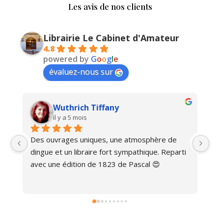
Les avis de nos clients
Librairie Le Cabinet d'Amateur
4.8
powered by
G
o
o
g
l
e
évaluez-nous sur
Wuthrich Tiffany
il y a 5 mois
Des ouvrages uniques, une atmosphère de 
Ma
dingue et un libraire fort sympathique. Reparti 
avec une édition de 1823 de Pascal 😍