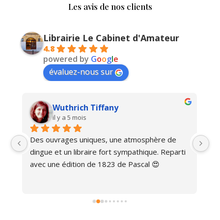
Les avis de nos clients
Librairie Le Cabinet d'Amateur
4.8
powered by
G
o
o
g
l
e
évaluez-nous sur
Vlad Savin
il y a 9 mois
atmosphère de 
Magnifique!
mpathique. Reparti 
 Pascal 😍