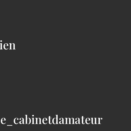
cien
ie_cabinetdamateur