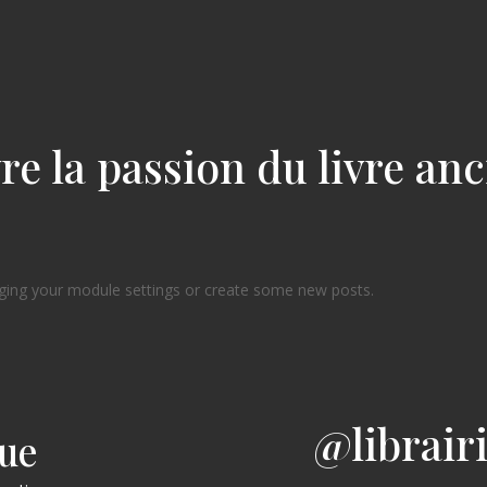
re la passion du livre an
ging your module settings or create some new posts.
@librair
gue