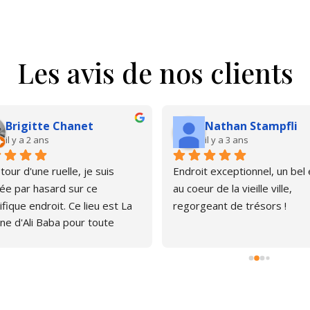
Les avis de nos clients
Brigitte Chanet
Nathan Stampfli
il y a 2 ans
il y a 3 ans
our d'une ruelle, je suis 
Endroit exceptionnel, un bel é
e par hasard sur ce 
au coeur de la vieille ville, 
fique endroit. Ce lieu est La 
regorgeant de trésors !
ne d'Ali Baba pour toute 
ne qui aime les livres. J'ai pu 
er, émerveillée par la quantité 
rages anciens et plus 
s. Le libraire est très 
thique, pas envahissant, 