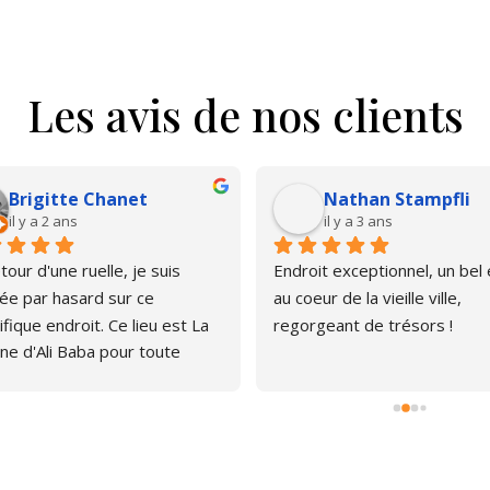
Les avis de nos clients
Brigitte Chanet
Nathan Stampfli
il y a 2 ans
il y a 3 ans
our d'une ruelle, je suis 
Endroit exceptionnel, un bel é
e par hasard sur ce 
au coeur de la vieille ville, 
fique endroit. Ce lieu est La 
regorgeant de trésors !
ne d'Ali Baba pour toute 
ne qui aime les livres. J'ai pu 
er, émerveillée par la quantité 
rages anciens et plus 
s. Le libraire est très 
thique, pas envahissant, 