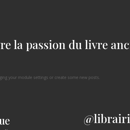
re la passion du livre an
ging your module settings or create some new posts.
@librair
gue