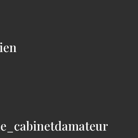
cien
ie_cabinetdamateur