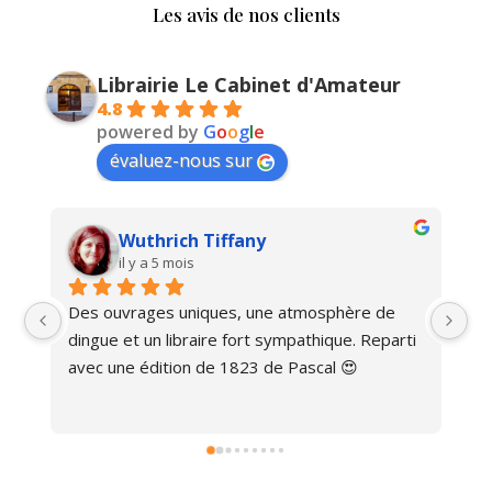
Les avis de nos clients
Librairie Le Cabinet d'Amateur
4.8
powered by
G
o
o
g
l
e
évaluez-nous sur
Wuthrich Tiffany
il y a 5 mois
Des ouvrages uniques, une atmosphère de 
Ma
dingue et un libraire fort sympathique. Reparti 
avec une édition de 1823 de Pascal 😍