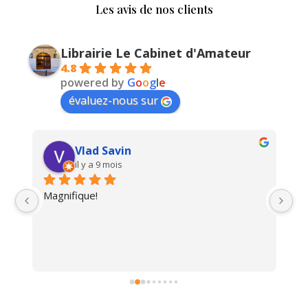
Les avis de nos clients
Librairie Le Cabinet d'Amateur
4.8
powered by
G
o
o
g
l
e
évaluez-nous sur
Vlad Savin
il y a 9 mois
Magnifique!
Un
i 