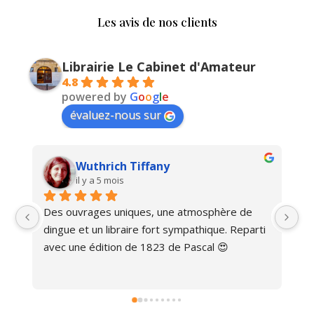
Les avis de nos clients
Librairie Le Cabinet d'Amateur
4.8
powered by
G
o
o
g
l
e
évaluez-nous sur
Wuthrich Tiffany
il y a 5 mois
Des ouvrages uniques, une atmosphère de 
Ma
dingue et un libraire fort sympathique. Reparti 
avec une édition de 1823 de Pascal 😍