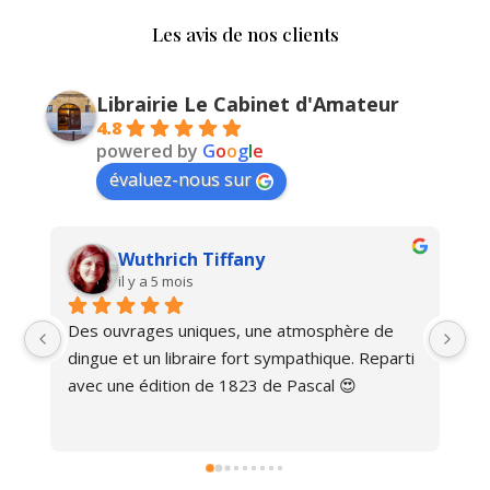
Les avis de nos clients
Librairie Le Cabinet d'Amateur
4.8
powered by
G
o
o
g
l
e
évaluez-nous sur
Wuthrich Tiffany
il y a 5 mois
Des ouvrages uniques, une atmosphère de 
Ma
dingue et un libraire fort sympathique. Reparti 
avec une édition de 1823 de Pascal 😍