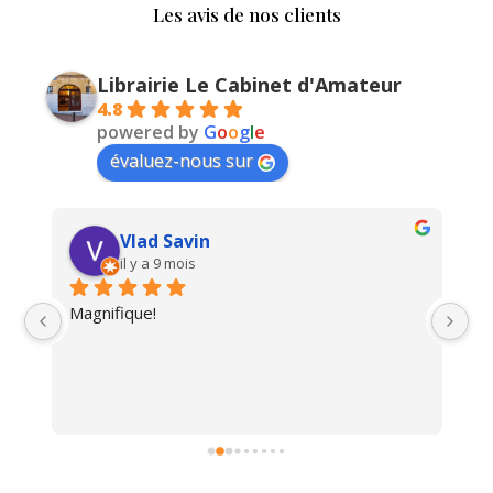
Les avis de nos clients
Librairie Le Cabinet d'Amateur
4.8
powered by
G
o
o
g
l
e
évaluez-nous sur
Vlad Savin
il y a 9 mois
Magnifique!
Un
i 