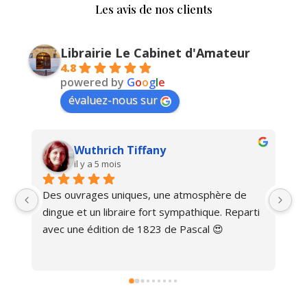
Les avis de nos clients
Librairie Le Cabinet d'Amateur
4.8
powered by
G
o
o
g
l
e
évaluez-nous sur
Wuthrich Tiffany
il y a 5 mois
Des ouvrages uniques, une atmosphère de 
Ma
dingue et un libraire fort sympathique. Reparti 
avec une édition de 1823 de Pascal 😍