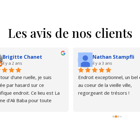
Les avis de nos clients
Brigitte Chanet
Nathan Stampfli
il y a 2 ans
il y a 3 ans
our d'une ruelle, je suis 
Endroit exceptionnel, un bel é
e par hasard sur ce 
au coeur de la vieille ville, 
fique endroit. Ce lieu est La 
regorgeant de trésors !
ne d'Ali Baba pour toute 
ne qui aime les livres. J'ai pu 
er, émerveillée par la quantité 
rages anciens et plus 
s. Le libraire est très 
thique, pas envahissant, 