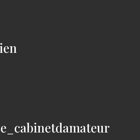
cien
ie_cabinetdamateur