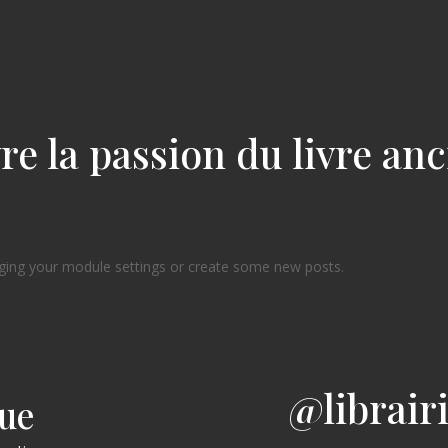
re la passion du livre an
ging your module settings or create some new posts.
@librair
gue