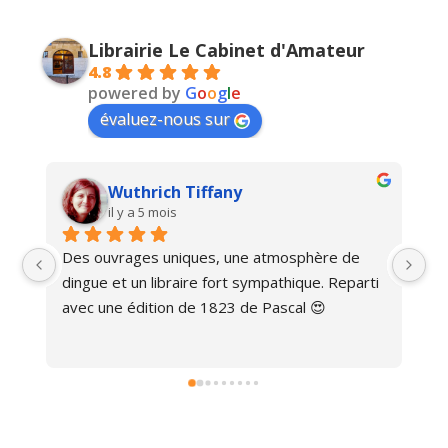
Librairie Le Cabinet d'Amateur
4.8
powered by
G
o
o
g
l
e
évaluez-nous sur
Wuthrich Tiffany
il y a 5 mois
Des ouvrages uniques, une atmosphère de 
Ma
dingue et un libraire fort sympathique. Reparti 
avec une édition de 1823 de Pascal 😍