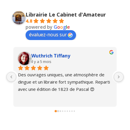
Librairie Le Cabinet d'Amateur
4.8
powered by
G
o
o
g
l
e
évaluez-nous sur
Wuthrich Tiffany
il y a 5 mois
Des ouvrages uniques, une atmosphère de 
Ma
dingue et un libraire fort sympathique. Reparti 
avec une édition de 1823 de Pascal 😍