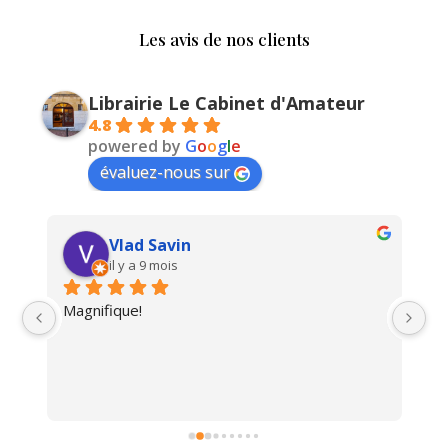
Les avis de nos clients
Librairie Le Cabinet d'Amateur
4.8
powered by
G
o
o
g
l
e
évaluez-nous sur
Vlad Savin
il y a 9 mois
Magnifique!
Un
i 