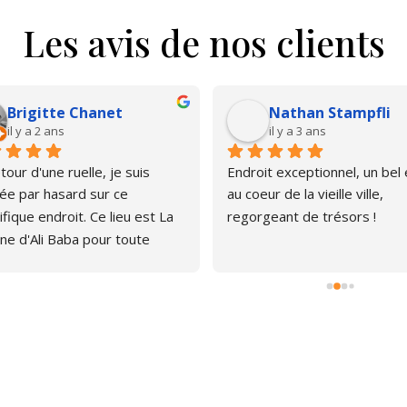
Les avis de nos clients
Brigitte Chanet
Nathan Stampfli
il y a 2 ans
il y a 3 ans
our d'une ruelle, je suis 
Endroit exceptionnel, un bel é
e par hasard sur ce 
au coeur de la vieille ville, 
fique endroit. Ce lieu est La 
regorgeant de trésors !
ne d'Ali Baba pour toute 
ne qui aime les livres. J'ai pu 
er, émerveillée par la quantité 
rages anciens et plus 
s. Le libraire est très 
thique, pas envahissant, 
avons d'ailleurs papoté car il 
 curieux du chat que je portais 