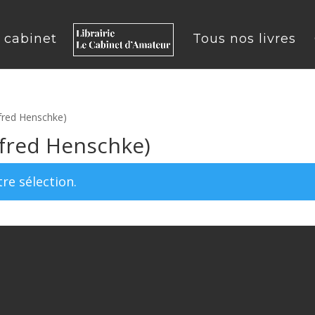
u cabinet
Tous nos livres
fred Henschke)
fred Henschke)
re sélection.