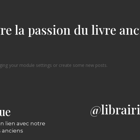
re la passion du livre an
ging your module settings or create some new posts.
@librair
gue
n lien avec notre
s anciens