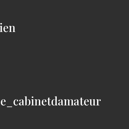
cien
ie_cabinetdamateur