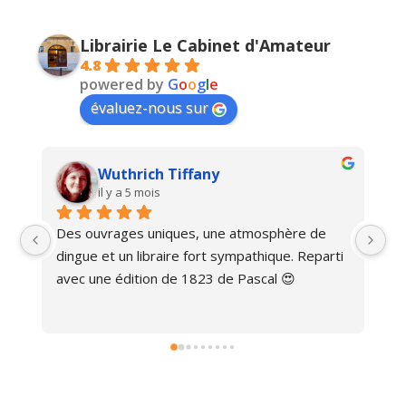
Librairie Le Cabinet d'Amateur
4.8
powered by
G
o
o
g
l
e
évaluez-nous sur
Wuthrich Tiffany
il y a 5 mois
Des ouvrages uniques, une atmosphère de 
Ma
dingue et un libraire fort sympathique. Reparti 
avec une édition de 1823 de Pascal 😍