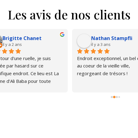
Les avis de nos clients
Brigitte Chanet
Nathan Stampfli
il y a 2 ans
il y a 3 ans
our d'une ruelle, je suis 
Endroit exceptionnel, un bel é
e par hasard sur ce 
au coeur de la vieille ville, 
fique endroit. Ce lieu est La 
regorgeant de trésors !
ne d'Ali Baba pour toute 
ne qui aime les livres. J'ai pu 
er, émerveillée par la quantité 
rages anciens et plus 
s. Le libraire est très 
thique, pas envahissant, 
avons d'ailleurs papoté car il 
 curieux du chat que je portais 