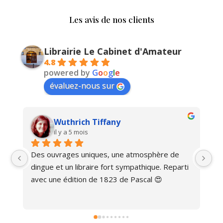
Les avis de nos clients
Librairie Le Cabinet d'Amateur
4.8
powered by
G
o
o
g
l
e
évaluez-nous sur
Wuthrich Tiffany
il y a 5 mois
Des ouvrages uniques, une atmosphère de 
Ma
dingue et un libraire fort sympathique. Reparti 
avec une édition de 1823 de Pascal 😍