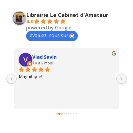
Librairie Le Cabinet d'Amateur
4.8
powered by
G
o
o
g
l
e
évaluez-nous sur
Vlad Savin
il y a 9 mois
Magnifique!
Un
i 